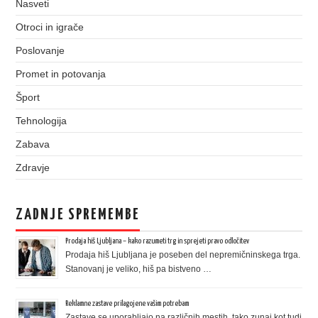
Nasveti
Otroci in igrače
Poslovanje
Promet in potovanja
Šport
Tehnologija
Zabava
Zdravje
ZADNJE SPREMEMBE
Prodaja hiš Ljubljana – kako razumeti trg in sprejeti pravo odločitev
Prodaja hiš Ljubljana je poseben del nepremičninskega trga.
Stanovanj je veliko, hiš pa bistveno …
Reklamne zastave prilagojene vašim potrebam
Zastave se uporabljajo na različnih mestih, tako zunaj kot tudi