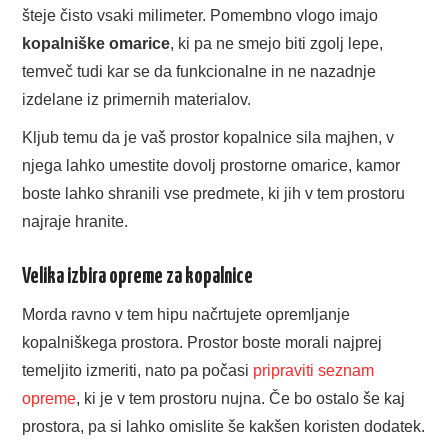
šteje čisto vsaki milimeter. Pomembno vlogo imajo
MODA IN LEPOTA
kopalniške omarice
, ki pa ne smejo biti zgolj lepe,
ZDRAVJE
temveč tudi kar se da funkcionalne in ne nazadnje
izdelane iz primernih materialov.
ŠPORT
Kljub temu da je vaš prostor kopalnice sila majhen, v
njega lahko umestite dovolj prostorne omarice, kamor
POSLOVANJE
boste lahko shranili vse predmete, ki jih v tem prostoru
najraje hranite.
Velika izbira opreme za kopalnice
Morda ravno v tem hipu načrtujete opremljanje
kopalniškega prostora. Prostor boste morali najprej
temeljito izmeriti, nato pa počasi
pripraviti seznam
opreme
, ki je v tem prostoru nujna. Če bo ostalo še kaj
prostora, pa si lahko omislite še kakšen koristen dodatek.