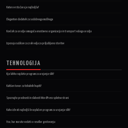
Katera vrsta žara je najboljša?
Eleganten dodatek za sodobnega moškega
Kovček za orodje omogoča enostavno organizacijo in transport vašega orodja
Izposoja sušilcev za zrak velja za priljubljeno storitev
TEHNOLOGIJA
Kje lahko najdete program za urejanje slik?
Kakšen toner za tiskalnik kupiti?
Spoznajte prednosti in slabosti WordPress spletne strani
Kako izbrati najboljši brezplačen program za urejanje slik?
Vse, kar morate vedeti o reseller gostovanju