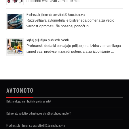
določeno vrsto avto žarnic. Te med …
Prednosti, ki jih morate poznati o LED žarnicah za avto
Razsvetljava avtomobila je bistvenega pomena za večjo
varnost v prometu, še posebej ponoči in …
Najbolj priljubljeni prehranski dodatki
Prehranski dodatki postajajo priljubljena izbira za marsikoga
izmed vas, predvsem zaradi potenciala za izboljšanje …
AVTOMOTO
Kakšno vlogo ima hladilnik gretja za avto?
Kaj morate vedeti pred nakupom otroške čelade za motor?
Prednosti, ki jih morate poznati o LED žarnicah za avto