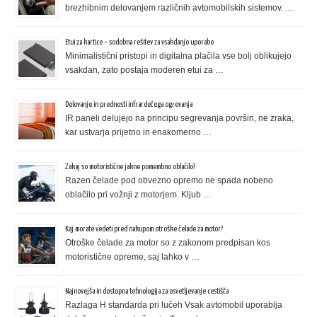
brezhibnim delovanjem različnih avtomobilskih sistemov. …
Etui za kartice – sodobna rešitev za vsakdanjo uporabo
Minimalistični pristopi in digitalna plačila vse bolj oblikujejo
vsakdan, zato postaja moderen etui za …
Delovanje in prednosti infrardečega ogrevanja
IR paneli delujejo na principu segrevanja površin, ne zraka,
kar ustvarja prijetno in enakomerno …
Zakaj so motoristične jakne pomembno oblačilo?
Razen čelade pod obvezno opremo ne spada nobeno
oblačilo pri vožnji z motorjem. Kljub …
Kaj morate vedeti pred nakupom otroške čelade za motor?
Otroške čelade za motor so z zakonom predpisan kos
motoristične opreme, saj lahko v …
Najnovejša in dostopna tehnologija za osvetljevanje cestišča
Razlaga H standarda pri lučeh Vsak avtomobil uporablja