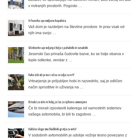
v notranjih prostorih. Pogosto …
Vrhunsko opremljena kopalnica
Vaš dom je razdeljen na številne prostore. In prav vsak od
njih ima svojo …
Učinkovito upravljanje listja s puhalniki in sesalniki
Jesenski čas prinaša čudovite barve, ko se listje obarva v
tople odtenke, vendar z …
Kako izbrati pravo ročno orodje za vrt?
Vrtnarjenje je priljubljen hobi in razvedrilo, saj je odličen
način sprostitve in uživanja na …
Brisalci za avto in kdaj je čas za njihovo zamenjavo
Če bi morali izpostaviti katerega od varnostnih sistemov
vašega avtomobila, bi bili to zagotovo …
Kakšno vlogo ima hladilnik gretja za avto?
V sodobnih avtomobilih je udobje vožnje tesno povezano z