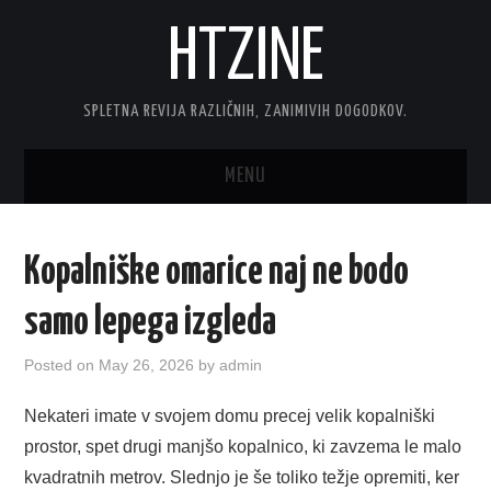
HTZINE
SPLETNA REVIJA RAZLIČNIH, ZANIMIVIH DOGODKOV.
MENU
DOMOV
Kopalniške omarice naj ne bodo
TEHNOLOGIJA
samo lepega izgleda
INTERNET
Posted on
May 26, 2026
by
admin
AVTOMOTO
Nekateri imate v svojem domu precej velik kopalniški
prostor, spet drugi manjšo kopalnico, ki zavzema le malo
DOM
kvadratnih metrov. Slednjo je še toliko težje opremiti, ker