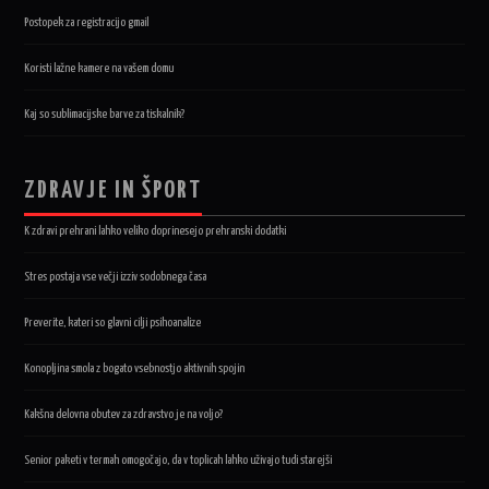
Postopek za registracijo gmail
Koristi lažne kamere na vašem domu
Kaj so sublimacijske barve za tiskalnik?
ZDRAVJE IN ŠPORT
K zdravi prehrani lahko veliko doprinesejo prehranski dodatki
Stres postaja vse večji izziv sodobnega časa
Preverite, kateri so glavni cilji psihoanalize
Konopljina smola z bogato vsebnostjo aktivnih spojin
Kakšna delovna obutev za zdravstvo je na voljo?
Senior paketi v termah omogočajo, da v toplicah lahko uživajo tudi starejši