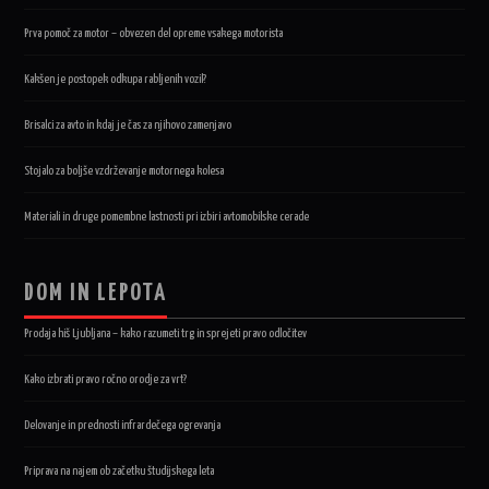
Prva pomoč za motor – obvezen del opreme vsakega motorista
Kakšen je postopek odkupa rabljenih vozil?
Brisalci za avto in kdaj je čas za njihovo zamenjavo
Stojalo za boljše vzdrževanje motornega kolesa
Materiali in druge pomembne lastnosti pri izbiri avtomobilske cerade
DOM IN LEPOTA
Prodaja hiš Ljubljana – kako razumeti trg in sprejeti pravo odločitev
Kako izbrati pravo ročno orodje za vrt?
Delovanje in prednosti infrardečega ogrevanja
Priprava na najem ob začetku študijskega leta