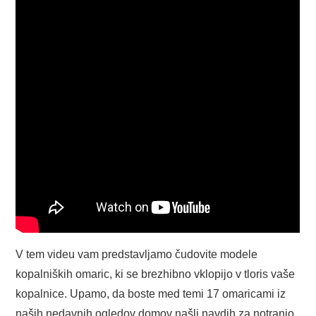
V tem videu vam predstavljamo čudovite modele
kopalniških omaric, ki se brezhibno vklopijo v tloris vaše
kopalnice. Upamo, da boste med temi 17 omaricami iz
naših nedavnih ogledov domov našli navdih za notranjo