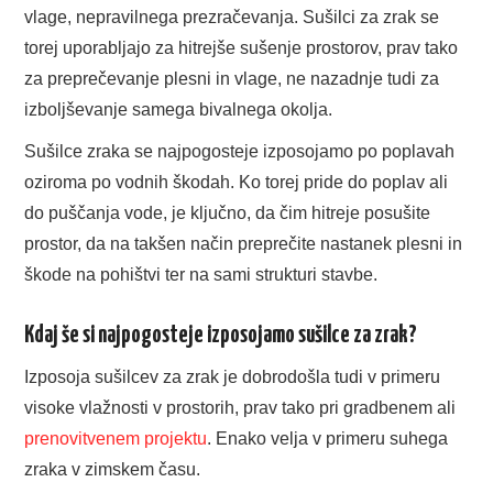
vlage, nepravilnega prezračevanja. Sušilci za zrak se
MODA IN LEPOTA
torej uporabljajo za hitrejše sušenje prostorov, prav tako
ZDRAVJE
za preprečevanje plesni in vlage, ne nazadnje tudi za
izboljševanje samega bivalnega okolja.
ŠPORT
Sušilce zraka se najpogosteje izposojamo po poplavah
oziroma po vodnih škodah. Ko torej pride do poplav ali
POSLOVANJE
do puščanja vode, je ključno, da čim hitreje posušite
prostor, da na takšen način preprečite nastanek plesni in
škode na pohištvi ter na sami strukturi stavbe.
Kdaj še si najpogosteje izposojamo sušilce za zrak?
Izposoja sušilcev za zrak je dobrodošla tudi v primeru
visoke vlažnosti v prostorih, prav tako pri gradbenem ali
prenovitvenem projektu
. Enako velja v primeru suhega
zraka v zimskem času.