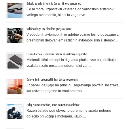
Brisalci za avto in kdaj je čas za njihovo zamenjavo
Če bi morali izpostaviti katerega od varnostnih sistemov
vašega avtomobila, bi bili to zagotovo …
Kakšno vlogo ima hladilnik gretja za avto?
V sodobnih avtomobilih je udobje vožnje tesno povezano z
brezhibnim delovanjem različnih avtomobilskih sistemov. …
Etui za kartice – sodobna rešitev za vsakdanjo uporabo
Minimalistični pristopi in digitalna plačila vse bolj oblikujejo
vsakdan, zato postaja moderen etui za …
Delovanje in prednosti infrardečega ogrevanja
IR paneli delujejo na principu segrevanja površin, ne zraka,
kar ustvarja prijetno in enakomerno …
Zakaj so motoristične jakne pomembno oblačilo?
Razen čelade pod obvezno opremo ne spada nobeno
oblačilo pri vožnji z motorjem. Kljub …