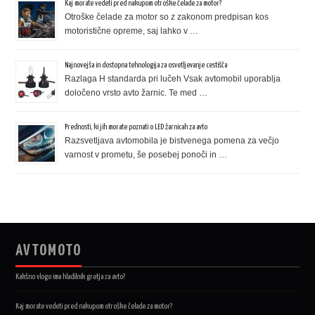
Kaj morate vedeti pred nakupom otroške čelade za motor?
Otroške čelade za motor so z zakonom predpisan kos
motoristične opreme, saj lahko v …
Najnovejša in dostopna tehnologija za osvetljevanje cestišča
Razlaga H standarda pri lučeh Vsak avtomobil uporablja
določeno vrsto avto žarnic. Te med …
Prednosti, ki jih morate poznati o LED žarnicah za avto
Razsvetljava avtomobila je bistvenega pomena za večjo
varnost v prometu, še posebej ponoči in …
AVTOMOTO
Kakšno vlogo ima hladilnik gretja za avto?
Kaj morate vedeti pred nakupom otroške čelade za motor?