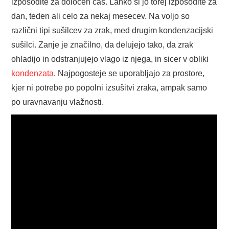
izposodite za določen čas. Lahko si jo torej izposodite za
dan, teden ali celo za nekaj mesecev. Na voljo so
različni tipi sušilcev za zrak, med drugim kondenzacijski
sušilci. Zanje je značilno, da delujejo tako, da zrak
ohladijo in odstranjujejo vlago iz njega, in sicer v obliki
kondenzata
. Najpogosteje se uporabljajo za prostore,
kjer ni potrebe po popolni izsušitvi zraka, ampak samo
po uravnavanju vlažnosti.