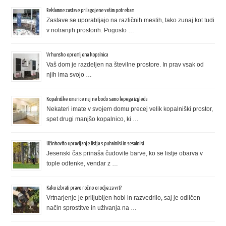
Reklamne zastave prilagojene vašim potrebam
Zastave se uporabljajo na različnih mestih, tako zunaj kot tudi
v notranjih prostorih. Pogosto …
Vrhunsko opremljena kopalnica
Vaš dom je razdeljen na številne prostore. In prav vsak od
njih ima svojo …
Kopalniške omarice naj ne bodo samo lepega izgleda
Nekateri imate v svojem domu precej velik kopalniški prostor,
spet drugi manjšo kopalnico, ki …
Učinkovito upravljanje listja s puhalniki in sesalniki
Jesenski čas prinaša čudovite barve, ko se listje obarva v
tople odtenke, vendar z …
Kako izbrati pravo ročno orodje za vrt?
Vrtnarjenje je priljubljen hobi in razvedrilo, saj je odličen
način sprostitve in uživanja na …