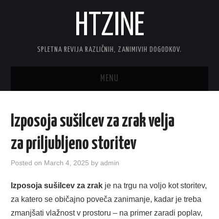
HTZINE
SPLETNA REVIJA RAZLIČNIH, ZANIMIVIH DOGODKOV.
MENU
DOMOV
Izposoja sušilcev za zrak velja
TEHNOLOGIJA
za priljubljeno storitev
INTERNET
Posted on
March 4, 2025
by
admin
AVTOMOTO
Izposoja sušilcev za zrak
je na trgu na voljo kot storitev,
za katero se običajno poveča zanimanje, kadar je treba
DOM
zmanjšati vlažnost v prostoru – na primer zaradi poplav,