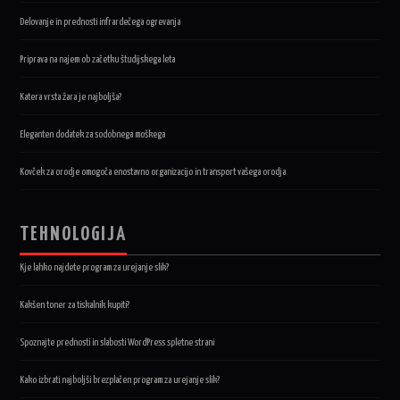
Delovanje in prednosti infrardečega ogrevanja
Priprava na najem ob začetku študijskega leta
Katera vrsta žara je najboljša?
Eleganten dodatek za sodobnega moškega
Kovček za orodje omogoča enostavno organizacijo in transport vašega orodja
TEHNOLOGIJA
Kje lahko najdete program za urejanje slik?
Kakšen toner za tiskalnik kupiti?
Spoznajte prednosti in slabosti WordPress spletne strani
Kako izbrati najboljši brezplačen program za urejanje slik?