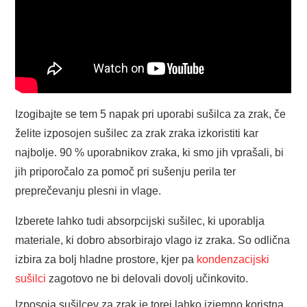
Izogibajte se tem 5 napak pri uporabi sušilca za zrak, če
želite izposojen sušilec za zrak zraka izkoristiti kar
najbolje. 90 % uporabnikov zraka, ki smo jih vprašali, bi
jih priporočalo za pomoč pri sušenju perila ter
preprečevanju plesni in vlage.
Izberete lahko tudi absorpcijski sušilec, ki uporablja
materiale, ki dobro absorbirajo vlago iz zraka. So odlična
izbira za bolj hladne prostore, kjer pa
kondenzacijski
sušilci
zagotovo ne bi delovali dovolj učinkovito.
Izposoja sušilcev za zrak je torej lahko izjemno koristna