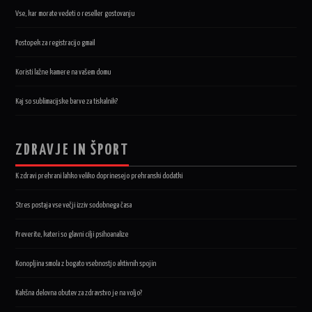
Vse, kar morate vedeti o reseller gostovanju
Postopek za registracijo gmail
Koristi lažne kamere na vašem domu
Kaj so sublimacijske barve za tiskalnik?
ZDRAVJE IN ŠPORT
K zdravi prehrani lahko veliko doprinesejo prehranski dodatki
Stres postaja vse večji izziv sodobnega časa
Preverite, kateri so glavni cilji psihoanalize
Konopljina smola z bogato vsebnostjo aktivnih spojin
Kakšna delovna obutev za zdravstvo je na voljo?