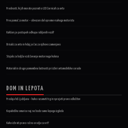
Prednosti, ki jih morate poznati o LED žarnicah za avto
Prva pomoč za motor – obvezen del opreme vsakega motorista
Kakšen je postopek odkupa rabljenih vozil?
Brisalci za avto in kdaj je čas za njihovo zamenjavo
Stojalo za boljše vzdrževanje motornega kolesa
Materiali in druge pomembne lastnosti pri izbiri avtomobilske cerade
DOM IN LEPOTA
Prodaja hiš Ljubljana – kako razumeti trg in sprejeti pravo odločitev
Kopalniške omarice naj ne bodo samo lepega izgleda
Kako izbrati pravo ročno orodje za vrt?