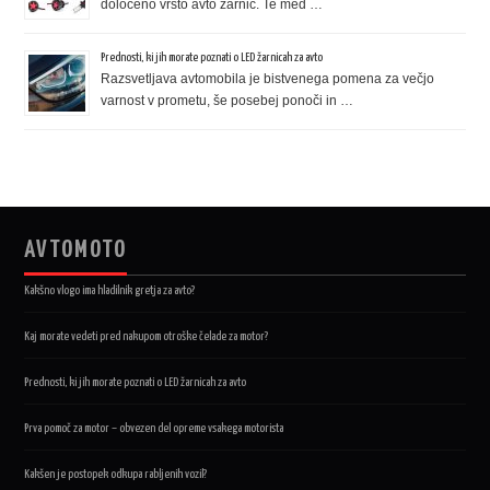
določeno vrsto avto žarnic. Te med …
Prednosti, ki jih morate poznati o LED žarnicah za avto
Razsvetljava avtomobila je bistvenega pomena za večjo
varnost v prometu, še posebej ponoči in …
AVTOMOTO
Kakšno vlogo ima hladilnik gretja za avto?
Kaj morate vedeti pred nakupom otroške čelade za motor?
Prednosti, ki jih morate poznati o LED žarnicah za avto
Prva pomoč za motor – obvezen del opreme vsakega motorista
Kakšen je postopek odkupa rabljenih vozil?