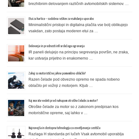
brezhibnim delovanjem različnih avtomobilskih sistemov. …
Etui za kartice – sodobna rešitev za vsakdanjo uporabo
Minimalistični pristopi in digitalna plačila vse bolj oblikujejo
vsakdan, zato postaja moderen etui za …
Delovanje in prednosti infrardečega ogrevanja
IR paneli delujejo na principu segrevanja površin, ne zraka,
kar ustvarja prijetno in enakomerno …
Zakaj so motoristične jakne pomembno oblačilo?
Razen čelade pod obvezno opremo ne spada nobeno
oblačilo pri vožnji z motorjem. Kljub …
Kaj morate vedeti pred nakupom otroške čelade za motor?
Otroške čelade za motor so z zakonom predpisan kos
motoristične opreme, saj lahko v …
Najnovejša in dostopna tehnologija za osvetljevanje cestišča
Razlaga H standarda pri lučeh Vsak avtomobil uporablja