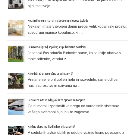
Vaš dom je razdeljen na številne prostore. In prav vsak od
njih ima svojo …
Kopalniške omarice naj ne bodo samo lepega izgleda
Nekateri imate v svojem domu precej velik kopalniški prostor,
spet drugi manjšo kopalnico, ki …
Učinkovito upravljanje listja s puhalniki in sesalniki
Jesenski čas prinaša čudovite barve, ko se listje obarva v
tople odtenke, vendar z …
Kako izbrati pravo ročno orodje za vrt?
Vrtnarjenje je priljubljen hobi in razvedrilo, saj je odličen
način sprostitve in uživanja na …
Brisalci za avto in kdaj je čas za njihovo zamenjavo
Če bi morali izpostaviti katerega od varnostnih sistemov
vašega avtomobila, bi bili to zagotovo …
Kakšno vlogo ima hladilnik gretja za avto?
V sodobnih avtomobilih je udobje vožnje tesno povezano z