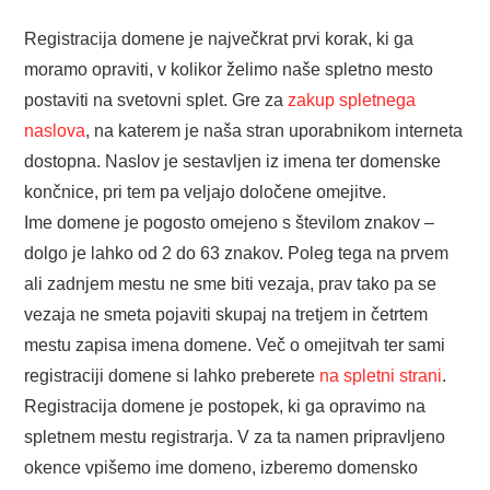
Registracija domene je največkrat prvi korak, ki ga
moramo opraviti, v kolikor želimo naše spletno mesto
postaviti na svetovni splet. Gre za
zakup spletnega
naslova
, na katerem je naša stran uporabnikom interneta
dostopna. Naslov je sestavljen iz imena ter domenske
končnice, pri tem pa veljajo določene omejitve.
Ime domene je pogosto omejeno s številom znakov –
dolgo je lahko od 2 do 63 znakov. Poleg tega na prvem
ali zadnjem mestu ne sme biti vezaja, prav tako pa se
vezaja ne smeta pojaviti skupaj na tretjem in četrtem
mestu zapisa imena domene. Več o omejitvah ter sami
registraciji domene si lahko preberete
na spletni strani
.
Registracija domene je postopek, ki ga opravimo na
spletnem mestu registrarja. V za ta namen pripravljeno
okence vpišemo ime domeno, izberemo domensko