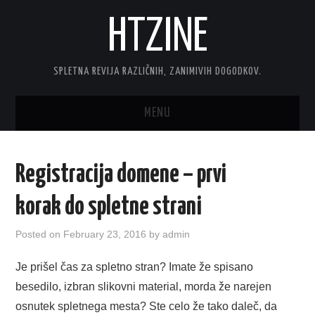
HTZINE
SPLETNA REVIJA RAZLIČNIH, ZANIMIVIH DOGODKOV.
MENU
DOMOV
Registracija domene – prvi
TEHNOLOGIJA
korak do spletne strani
INTERNET
Posted on
February 23, 2016
by
admin
AVTOMOTO
Je prišel čas za spletno stran? Imate že spisano
besedilo, izbran slikovni material, morda že narejen
DOM
osnutek spletnega mesta? Ste celo že tako daleč, da