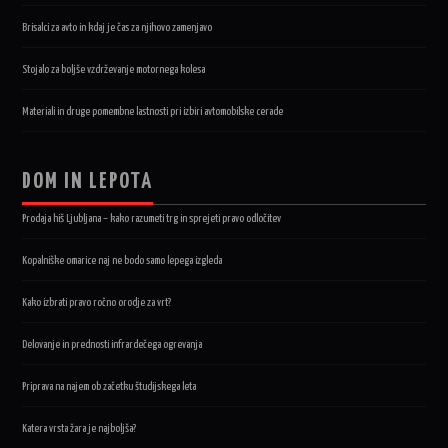
Brisalci za avto in kdaj je čas za njihovo zamenjavo
Stojalo za boljše vzdrževanje motornega kolesa
Materiali in druge pomembne lastnosti pri izbiri avtomobilske cerade
DOM IN LEPOTA
Prodaja hiš Ljubljana – kako razumeti trg in sprejeti pravo odločitev
Kopalniške omarice naj ne bodo samo lepega izgleda
Kako izbrati pravo ročno orodje za vrt?
Delovanje in prednosti infrardečega ogrevanja
Priprava na najem ob začetku študijskega leta
Katera vrsta žara je najboljša?