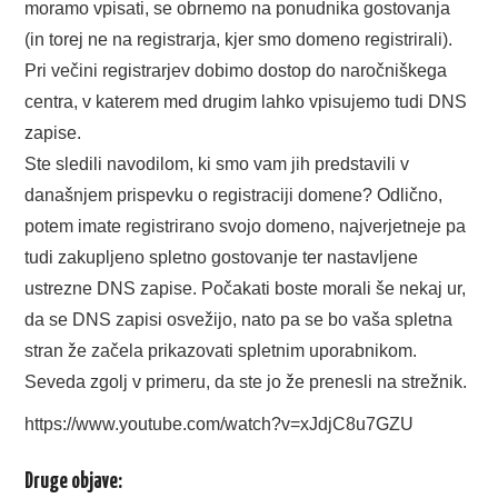
moramo vpisati, se obrnemo na ponudnika gostovanja
(in torej ne na registrarja, kjer smo domeno registrirali).
Pri večini registrarjev dobimo dostop do naročniškega
centra, v katerem med drugim lahko vpisujemo tudi DNS
zapise.
Ste sledili navodilom, ki smo vam jih predstavili v
današnjem prispevku o registraciji domene? Odlično,
potem imate registrirano svojo domeno, najverjetneje pa
tudi zakupljeno spletno gostovanje ter nastavljene
ustrezne DNS zapise. Počakati boste morali še nekaj ur,
da se DNS zapisi osvežijo, nato pa se bo vaša spletna
stran že začela prikazovati spletnim uporabnikom.
Seveda zgolj v primeru, da ste jo že prenesli na strežnik.
https://www.youtube.com/watch?v=xJdjC8u7GZU
Druge objave: