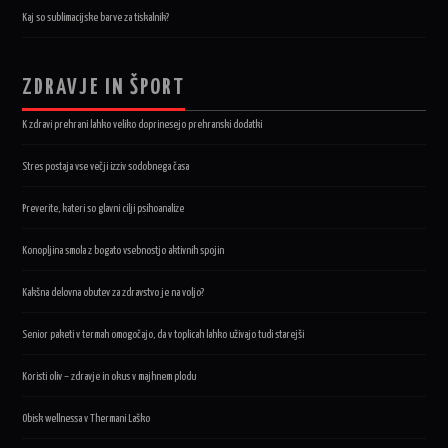
Kaj so sublimacijske barve za tiskalnik?
ZDRAVJE IN ŠPORT
K zdravi prehrani lahko veliko doprinesejo prehranski dodatki
Stres postaja vse večji izziv sodobnega časa
Preverite, kateri so glavni cilji psihoanalize
Konopljina smola z bogato vsebnostjo aktivnih spojin
Kakšna delovna obutev za zdravstvo je na voljo?
Senior paketi v termah omogočajo, da v toplicah lahko uživajo tudi starejši
Koristi oliv – zdravje in okus v majhnem plodu
Obisk wellnessa v Thermani Laško