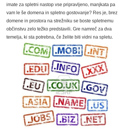
imate za spletni nastop vse pripravljeno, manjkata pa
MODA IN LEPOTA
vam le še domena in spletno gostovanje? Res je, brez
ZDRAVJE
domene in prostora na strežniku se boste spletnemu
občinstvu zelo težko predstavili. Gre namreč za dva
ŠPORT
temelja, ki sta potrebna, če želite biti vidni na spletu.
POSLOVANJE