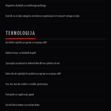
Eleganten dodatek za sodobnega moškega
Kovček za orodje omogoča enostavno organizacijo in transport vašega orodja
TEHNOLOGIJA
Kje lahko najdete program za urejanje slik?
Kakšen toner za tiskalnik kupiti?
Spoznajte prednosti in slabosti WordPress spletne strani
Kako izbrati najboljši brezplačen program za urejanje slik?
Vse, kar morate vedeti o reseller gostovanju
Postopek za registracijo gmail
Koristi lažne kamere na vašem domu