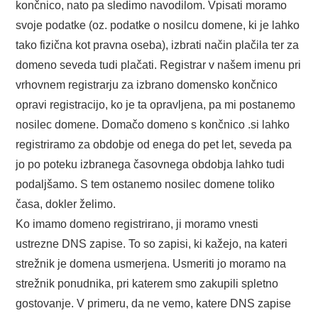
končnico, nato pa sledimo navodilom. Vpisati moramo
svoje podatke (oz. podatke o nosilcu domene, ki je lahko
tako fizična kot pravna oseba), izbrati način plačila ter za
domeno seveda tudi plačati. Registrar v našem imenu pri
vrhovnem registrarju za izbrano domensko končnico
opravi registracijo, ko je ta opravljena, pa mi postanemo
nosilec domene. Domačo domeno s končnico .si lahko
registriramo za obdobje od enega do pet let, seveda pa
jo po poteku izbranega časovnega obdobja lahko tudi
podaljšamo. S tem ostanemo nosilec domene toliko
časa, dokler želimo.
Ko imamo domeno registrirano, ji moramo vnesti
ustrezne DNS zapise. To so zapisi, ki kažejo, na kateri
strežnik je domena usmerjena. Usmeriti jo moramo na
strežnik ponudnika, pri katerem smo zakupili spletno
gostovanje. V primeru, da ne vemo, katere DNS zapise